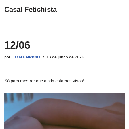
Casal Fetichista
Pular
para
o
conteúdo
12/06
por
Casal Fetichista
13 de junho de 2026
Só para mostrar que ainda estamos vivos!