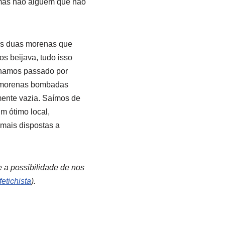
, mas não alguém que não
as duas morenas que
s beijava, tudo isso
ínhamos passado por
s morenas bombadas
mente vazia. Saímos de
um ótimo local,
 mais dispostas a
e a possibilidade de nos
fetichista
).