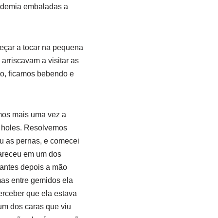
academia embaladas a
eçar a tocar na pequena
 arriscavam a visitar as
to, ficamos bebendo e
mos mais uma vez a
y holes. Resolvemos
iu as pernas, e comecei
pareceu em um dos
tantes depois a mão
 mas entre gemidos ela
erceber que ela estava
hum dos caras que viu