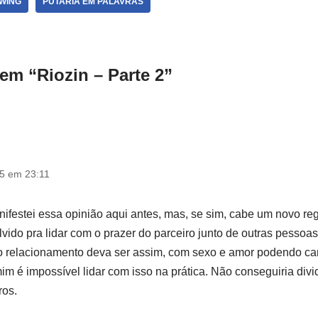
WING
PUTARIA EM PALAVRAS
em “Riozin – Parte 2”
5 em 23:11
nifestei essa opinião aqui antes, mas, se sim, cabe um novo reg
lvido pra lidar com o prazer do parceiro junto de outras pessoa
o relacionamento deva ser assim, com sexo e amor podendo c
im é impossível lidar com isso na prática. Não conseguiria divi
ros.