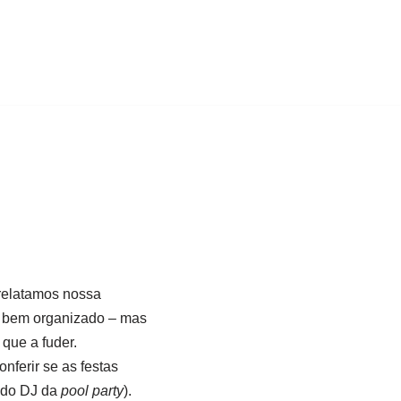
 relatamos nossa
 e bem organizado – mas
que a fuder.
nferir se as festas
s do DJ da
pool party
).