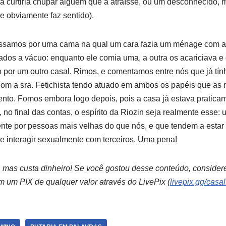
 ela curtiria chupar alguém que a atraísse, ou um desconhecido
e obviamente faz sentido).
assamos por uma cama na qual um cara fazia um ménage com 
os a vácuo: enquanto ele comia uma, a outra os acariciava e o
o por um outro casal. Rimos, e comentamos entre nós que já t
com a sra. Fetichista tendo atuado em ambos os papéis que a
to. Fomos embora logo depois, pois a casa já estava pratica
no final das contas, o espírito da Riozin seja realmente esse: 
nte por pessoas mais velhas do que nós, e que tendem a estar
ue interagir sexualmente com terceiros. Uma pena!
, mas custa dinheiro! Se você gostou desse conteúdo, consider
m um PIX de qualquer valor através do LivePix (
livepix.gg/casal