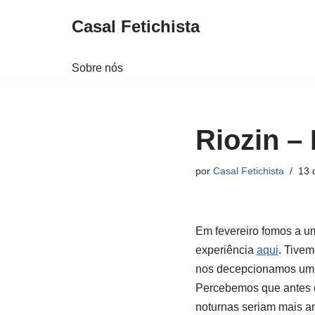
Casal Fetichista
Pular
para
Sobre nós
o
conteúdo
Riozin – 
por
Casal Fetichista
13 
Em fevereiro fomos a u
experiência
aqui
. Tivem
nos decepcionamos um p
Percebemos que antes de
noturnas seriam mais a