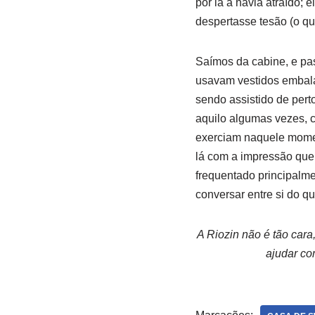
por lá a havia atraído;
despertasse tesão (o qu
Saímos da cabine, e p
usavam vestidos embalad
sendo assistido de pert
aquilo algumas vezes, 
exerciam naquele momen
lá com a impressão que, 
frequentado principalme
conversar entre si do q
A Riozin não é tão cara
ajudar co