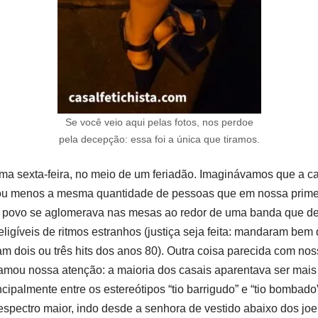
Se você veio aqui pelas fotos, nos perdoe
pela decepção: essa foi a única que tiramos.
a sexta-feira, no meio de um feriadão. Imaginávamos que a cas
ou menos a mesma quantidade de pessoas que em nossa primeira
o povo se aglomerava nas mesas ao redor de uma banda que de
ligíveis de ritmos estranhos (justiça seja feita: mandaram be
m dois ou três hits dos anos 80). Outra coisa parecida com noss
ou nossa atenção: a maioria dos casais aparentava ser mais 
cipalmente entre os estereótipos “tio barrigudo” e “tio bombado
spectro maior, indo desde a senhora de vestido abaixo dos joe