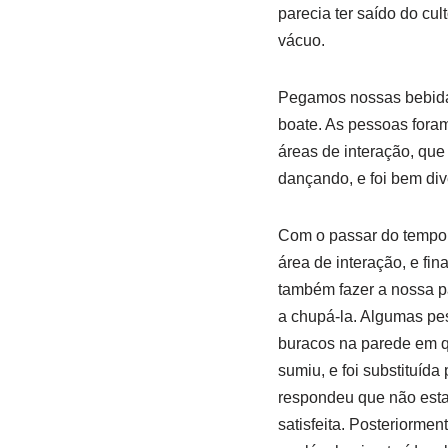
parecia ter saído do cu
vácuo.
Pegamos nossas bebidas
boate. As pessoas foram 
áreas de interação, qu
dançando, e foi bem dive
Com o passar do tempo 
área de interação, e f
também fazer a nossa par
a chupá-la. Algumas pe
buracos na parede em qu
sumiu, e foi substituída
respondeu que não estav
satisfeita. Posteriorme