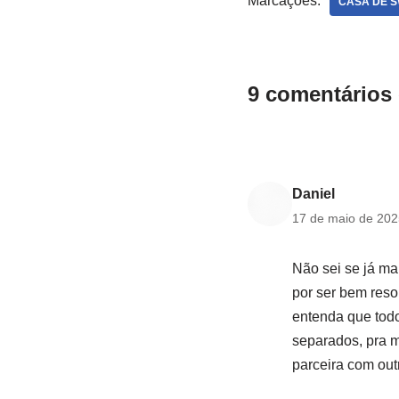
Marcações:
CASA DE S
9 comentários 
Daniel
17 de maio de 202
Não sei se já ma
por ser bem reso
entenda que tod
separados, pra m
parceira com out