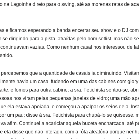
lto na Lagoinha direto para o swing, até as morenas ratas de 
 e ficamos esperando a banda encerrar seu show e o DJ com
se dirigindo para a pista, atraídas pelo bom setlist, mas não se
e continuavam vazias. Como nenhum casal nos interessou de fa
rtido.
percebemos que a quantidade de casais ia diminuindo. Visita
inalmente havia um casal fudendo em uma das cabines com glor
te, e fomos para outra cabine: a sra. Fetichista sentou-se, abr
ssoas nos viram pelas pequenas janelas de vidro; uma mão a
e ela estava apoiada, e começou a apalpar os seios dela. Ins
 por um pau; disse à sra. Fetichista para chupá-lo se quisesse,
a afim. Continuei a acariciar aquela buceta encharcada, até p
nte ela disse que não interagiu com a rôla aleatória porque nen