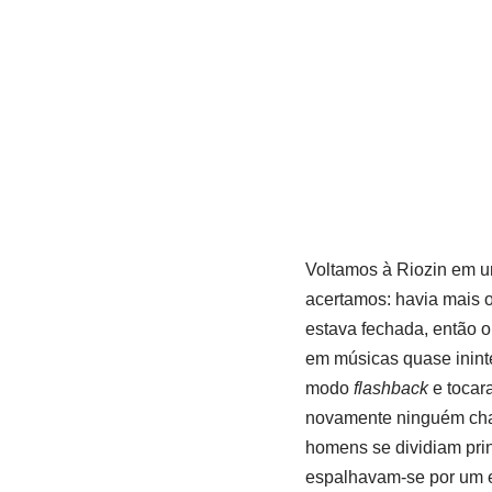
Voltamos à Riozin em um
acertamos: havia mais 
estava fechada, então 
em músicas quase ininte
modo
flashback
e tocara
novamente ninguém cham
homens se dividiam prin
espalhavam-se por um e