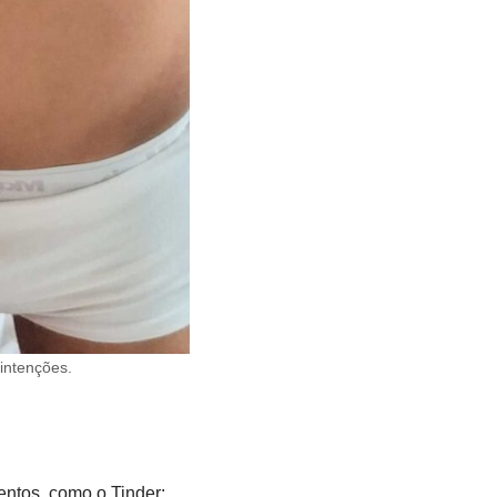
intenções.
entos, como o Tinder: