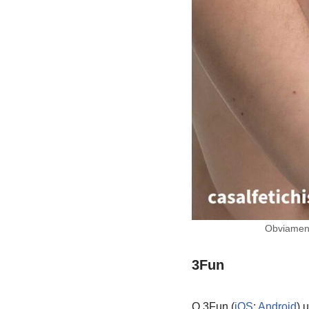
Obviament
3Fun
O 3Fun (
iOS
;
Android
) 