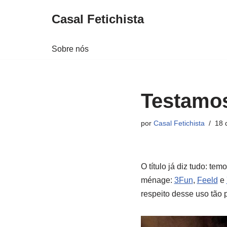
Casal Fetichista
Pular
para
Sobre nós
o
conteúdo
Testamos
por
Casal Fetichista
18 
O título já diz tudo: t
ménage:
3Fun
,
Feeld
e
respeito desse uso tão p