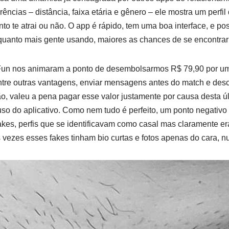
ncias – distância, faixa etária e gênero – ele mostra um perfil
nto te atrai ou não. O app é rápido, tem uma boa interface, e p
quanto mais gente usando, maiores as chances de se encontrar
un nos animaram a ponto de desembolsarmos R$ 79,90 por uma 
entre outras vantagens, enviar mensagens antes do match e des
ão, valeu a pena pagar esse valor justamente por causa desta úl
uso do aplicativo. Como nem tudo é perfeito, um ponto negativo
kes, perfis que se identificavam como casal mas claramente er
vezes esses fakes tinham bio curtas e fotos apenas do cara, n