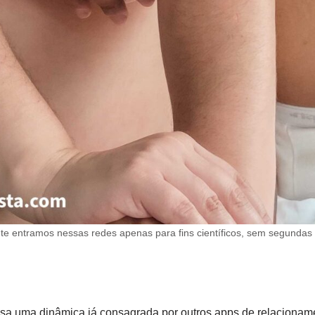
e entramos nessas redes apenas para fins científicos, sem segundas 
usa uma dinâmica já consagrada por outros apps de relacionam