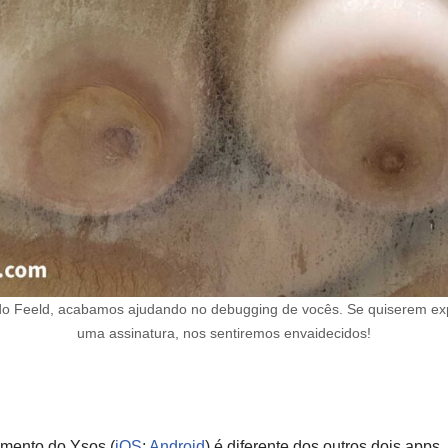
o Feeld, acabamos ajudando no debugging de vocês. Se quiserem ex
uma assinatura, nos sentiremos envaidecidos!
mento do Ysos (
iOS
;
Android
) é diferente dos outros dois apps