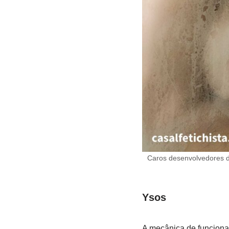
Caros desenvolvedores d
Ysos
A mecânica de funciona