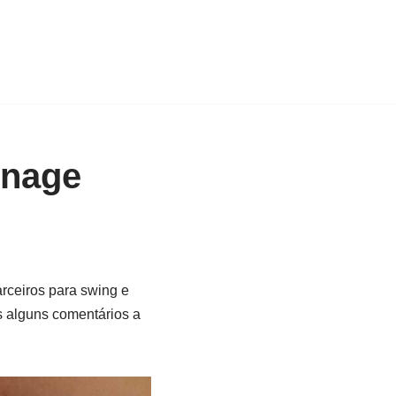
énage
arceiros para swing e
 alguns comentários a